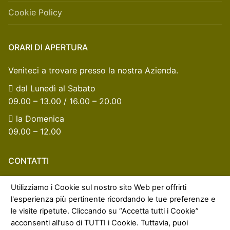
Cookie Policy
ORARI DI APERTURA
Veniteci a trovare presso la nostra Azienda.
dal Lunedì al Sabato
09.00 – 13.00 / 16.00 – 20.00
la Domenica
09.00 – 12.00
CONTATTI
Non esitate a contattarci se avete qualche domanda.
Utilizziamo i Cookie sul nostro sito Web per offrirti
l'esperienza più pertinente ricordando le tue preferenze e
info@oliolabianca.it
le visite ripetute. Cliccando su “Accetta tutti i Cookie”
+39 0883 631442
acconsenti all'uso di TUTTI i Cookie. Tuttavia, puoi