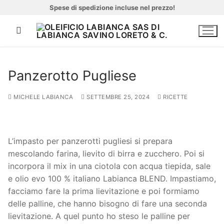
Vai
Spese di spedizione incluse nel prezzo!
al
contenuto
Panzerotto Pugliese
Cerca:
MICHELE LABIANCA
SETTEMBRE 25, 2024
RICETTE
Home
L’impasto per panzerotti pugliesi si prepara
mescolando farina, lievito di birra e zucchero. Poi si
Azienda
incorpora il mix in una ciotola con acqua tiepida, sale
Chi siamo
e olio evo 100 % italiano Labianca BLEND. Impastiamo,
facciamo fare la prima lievitazione e poi formiamo
Prodotti
delle palline, che hanno bisogno di fare una seconda
lievitazione. A quel punto ho steso le palline per
Impianto continuo