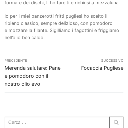
formare dei dischi, li ho farciti e richiusi a mezzaluna.
Il mio Account
Io per i miei panzerotti fritti pugliesi ho scelto il
Blog
ripieno classico, sempre delizioso, con pomodoro
e mozzarella filante. Sigilliamo i fagottini e friggiamo
News ed Eventi
nell’olio ben caldo.
Ricette
Navigazione
Contatti
PRECEDENTE
SUCCESSIVO
articoli
Articolo
Articolo
Merenda salutare: Pane
Focaccia Pugliese
precedente:
successivo:
e pomodoro con il
nostro olio evo
Cerca: