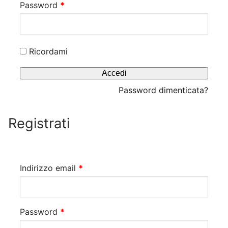
Richiesto
Password
*
Il mio Account
Blog
Ricordami
News ed Eventi
Accedi
Ricette
Password dimenticata?
Contatti
Registrati
Richiesto
Indirizzo email
*
Richiesto
Password
*