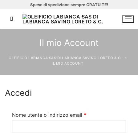
Vai
Spese di spedizione sempre GRATUITE!
al
contenuto
Il mio Account
OLEIFICIO LABIANCA SAS DI LABIANCA SAVINO LORETO & C.
Cerca:
IL MIO ACCOUNT
Home
Accedi
Azienda
Chi siamo
Richiesto
Nome utente o indirizzo email
*
Prodotti
Impianto continuo