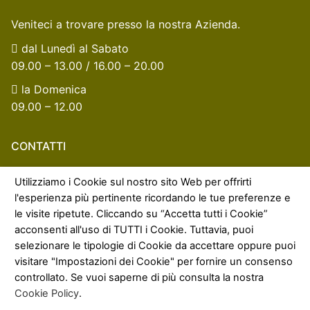
Veniteci a trovare presso la nostra Azienda.
dal Lunedì al Sabato
09.00 – 13.00 / 16.00 – 20.00
la Domenica
09.00 – 12.00
CONTATTI
Non esitate a contattarci se avete qualche domanda.
Utilizziamo i Cookie sul nostro sito Web per offrirti
l'esperienza più pertinente ricordando le tue preferenze e
info@oliolabianca.it
le visite ripetute. Cliccando su “Accetta tutti i Cookie”
+39 0883 631442
acconsenti all'uso di TUTTI i Cookie. Tuttavia, puoi
selezionare le tipologie di Cookie da accettare oppure puoi
Via della Transumanza, 25
visitare "Impostazioni dei Cookie" per fornire un consenso
76015 Trinitapoli (BT)
controllato. Se vuoi saperne di più consulta la nostra
Cookie Policy
.