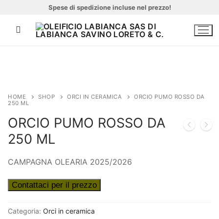
Vai
Spese di spedizione incluse nel prezzo!
al
contenuto
Cerca:
HOME
SHOP
ORCI IN CERAMICA
ORCIO PUMO ROSSO DA
250 ML
ORCIO PUMO ROSSO DA
Home
250 ML
Azienda
CAMPAGNA OLEARIA 2025/2026
Chi siamo
Contattaci per il prezzo
Prodotti
Categoria:
Orci in ceramica
Impianto continuo