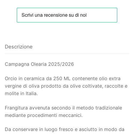
Il mio Account
Blog
News ed Eventi
Descrizione
Ricette
Contatti
Campagna Olearia 2025/2026
Orcio in ceramica da 250 ML contenente olio extra
vergine di oliva prodotto da olive coltivate, raccolte e
molite in Italia.
Frangitura avvenuta secondo il metodo tradizionale
mediante procedimenti meccanici.
Da conservare in luogo fresco e asciutto in modo da