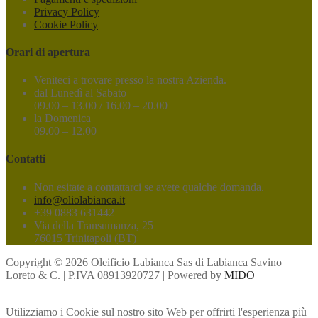
Privacy Policy
Cookie Policy
Orari di apertura
Veniteci a trovare presso la nostra Azienda.
dal Lunedì al Sabato
09.00 – 13.00 / 16.00 – 20.00
la Domenica
09.00 – 12.00
Contatti
Non esitate a contattarci se avete qualche domanda.
info@oliolabianca.it
+39 0883 631442
Via della Transumanza, 25
76015 Trinitapoli (BT)
Copyright © 2026 Oleificio Labianca Sas di Labianca Savino
Loreto & C. | P.IVA 08913920727 | Powered by
MIDO
Utilizziamo i Cookie sul nostro sito Web per offrirti l'esperienza più